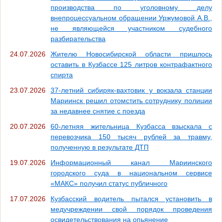
производства по уголовному делу
внепроцессуальном обращении Уржумовой А.В.,
не являющейся участником судебного
разбирательства
24.07.2026
Жителю Новосибирской области пришлось
оставить в Кузбассе 125 литров контрафактного
спирта
23.07.2026
37-летний сибиряк-вахтовик у вокзала станции
Мариинск решил отомстить сотруднику полиции
за недавнее снятие с поезда
20.07.2026
60-летняя жительница Кузбасса взыскала с
перевозчика 150 тысяч рублей за травму,
полученную в результате ДТП
19.07.2026
Информационный канал Мариинского
городского суда в национальном сервисе
«МАКС» получил статус публичного
17.07.2026
Кузбасский водитель пытался установить в
медучреждении свой порядок проведения
освидетельствования на опьянение