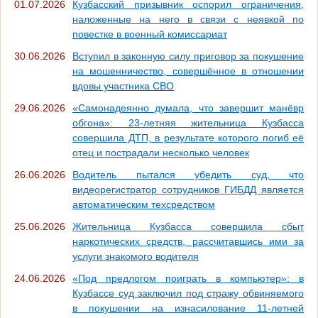
01.07.2026
Кузбасский призывник оспорил ограничения,
наложенные на него в связи с неявкой по
повестке в военный комиссариат
30.06.2026
Вступил в законную силу приговор за покушение
на мошенничество, совершённое в отношении
вдовы участника СВО
29.06.2026
«Самонадеянно думала, что завершит манёвр
обгона»: 23-летняя жительница Кузбасса
совершила ДТП, в результате которого погиб её
отец и пострадали несколько человек
26.06.2026
Водитель пытался убедить суд, что
видеорегистратор сотрудников ГИБДД является
автоматическим техсредством
25.06.2026
Жительница Кузбасса совершила сбыт
наркотических средств, рассчитавшись ими за
услуги знакомого водителя
24.06.2026
«Под предлогом поиграть в компьютер»: в
Кузбассе суд заключил под стражу обвиняемого
в покушении на изнасилование 11-летней