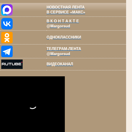
НОВОСТНАЯ ЛЕНТА
В СЕРВИСЕ «МАКС»
В К О Н Т А К Т Е
@Margorsud
ОДНОКЛАССНИКИ
ТЕЛЕГРАМ-ЛЕНТА
@Margorsud
ВИДЕОКАНАЛ