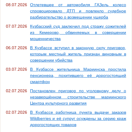
08.07.2026
Отлетевшее от автомобиля ГАЗель колесо
спровоцировало ДТП и повлекло судебное
разбирательство о возмещении ущерба
07.07.2026
Кузбасский суд заключил под стражу сожителей
из Кемерово, обвиняемых в совершении
мошенничества
06.07.2026
В Кузбассе вступил в законную силу приговор,
которым местный житель признан виновным в
совершении убийства
03.07.2026
В Кузбассе жительница Мариинска простила
пенсионера, похитившего её дорогостоящий
смартфон
02.07.2026
Постановлен приговор по уголовному делу о
незавершённом строительстве мариинского
Центра культурного развития
02.07.2026
В Кузбассе работница пункта выдачи заказов
Wildberries и её супруг осуждены за серию краж
дорогостоящих товаров