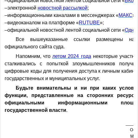
–
официальной новостной лентой социальной сети «
ВКонт
–
электронной
новостной рассылкой
;
–
информационными каналами в мессенджерах «
МАКС
» 
–
видеоканалом на платформе «
RUTUBE
»;
–
официальной новостной лентой социальной сети «
Одно
Все вышеуказанные ссылки размещены на 
официального сайта суда.
Напомним, что
летом 2024 года
некоторые участни
сталкивались с попыткой злоумышленников получи
цифровые коды для получения доступа к личным кабине
государственных и муниципальных услуг.
Будьте внимательны и ни при каких услови
функции, представленные на сторонних ресурса
официальными информационными площа
государственной власти
.
_____
Офи
Мар